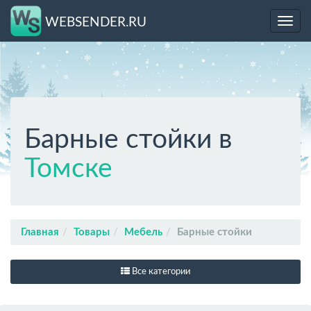
WEBSENDER.RU
Toggl
navig
Барные стойки в
Томске
Главная
Товары
Мебель
Барные стойки
Все категории