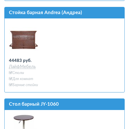
Стойка барная Andrea (Андреа)
44483 руб.
ЛайфМебель
Столы
Для комнат
Барные стойки
Стол барный JY-1060