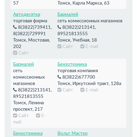
57
Томск, Карла Маркса, 63
Автодесятка
Бармалей
торговая фирма
сеть комиссионных магазинов
8(3822)739411,
8(3822)213141,
8(3822)729991
89521813555
Томск, Мостовая,
Томск, Учебная, 18
202
Сайт
E-mail
Сайт
Бармалей
Бензотехника
сеть
торговая компания
комиссионных
8(3822)677700
магазинов
Томск, Иркутский тракт, 128а
8(3822)213141,
Сайт
E-mail
89521813555
Томск, Ленина
проспект, 217
Сайт
E-
mail
Бензотехника
Вольт Мастер