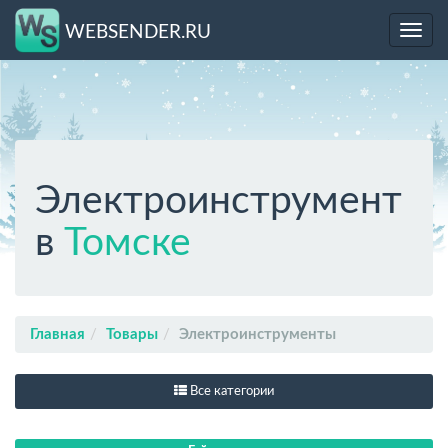
WEBSENDER.RU
Toggl
navig
Электроинструмент
в
Томске
Главная
Товары
Электроинструменты
Все категории