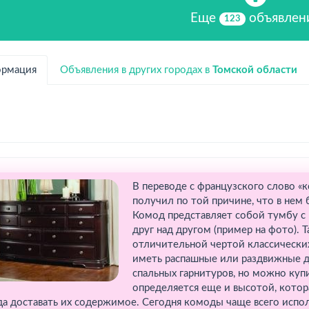
Еще
объявлен
123
рмация
Объявления в других городах в
Томской области
В переводе с французского слово «к
получил по той причине, что в нем
Комод представляет собой тумбу 
друг над другом (пример на фото). 
отличительной чертой классическ
иметь распашные или раздвижные дв
спальных гарнитуров, но можно куп
определяется еще и высотой, котор
да доставать их содержимое. Сегодня комоды чаще всего испол