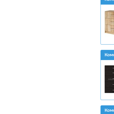
Ком
Ком