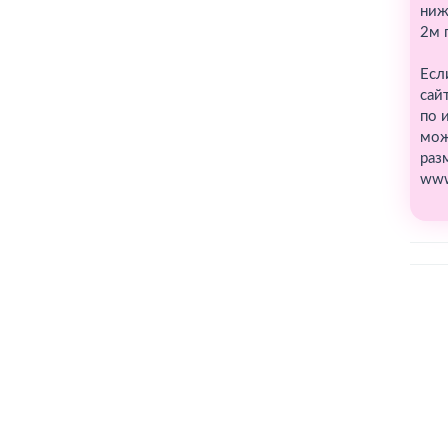
ниж
2м 
Есл
сай
по 
мож
раз
www