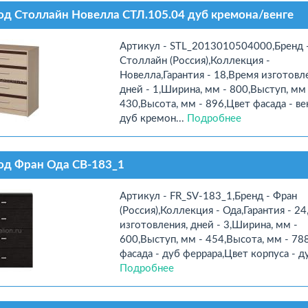
д Столлайн Новелла СТЛ.105.04 дуб кремона/венге
Артикул - STL_2013010504000,Бренд 
Столлайн (Россия),Коллекция -
Новелла,Гарантия - 18,Время изготовл
дней - 1,Ширина, мм - 800,Выступ, мм 
430,Высота, мм - 896,Цвет фасада - ве
дуб кремон...
Подробнее
од Фран Ода СВ-183_1
Артикул - FR_SV-183_1,Бренд - Фран
(Россия),Коллекция - Ода,Гарантия - 2
изготовления, дней - 3,Ширина, мм -
600,Выступ, мм - 454,Высота, мм - 78
фасада - дуб феррара,Цвет корпуса - дуб
Подробнее