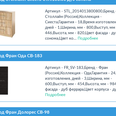
Артикул - STL_2014013800800,Бренд 
Столлайн (Россия),Коллекция -
Сиеста,Гарантия - 18,Время изготовлен
дней - 1,Ширина, мм - 800,Выступ, мм 
446,Высота, мм - 820,Цвет фасада - д
сонома,Цвет ко...
Подробнее
од Фран Ода СВ-183
Артикул - FR_SV-183,Бренд - Фран
(Россия),Коллекция - Ода,Гарантия - 2
изготовления, дней - 3,Ширина, мм -
600,Выступ, мм - 454,Высота, мм - 98
фасада - дуб феррара,Цвет корпуса - ду
Подробнее
од Фран Долорес СВ-98