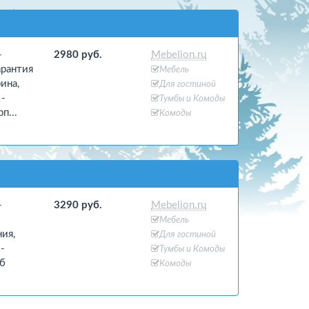
-
2980 руб.
Mebelion.ru
арантия
Мебель
ина,
Для гостиной
 -
Тумбы и Комоды
п...
Комоды
-
3290 руб.
Mebelion.ru
Мебель
ия,
Для гостиной
-
Тумбы и Комоды
уб
Комоды