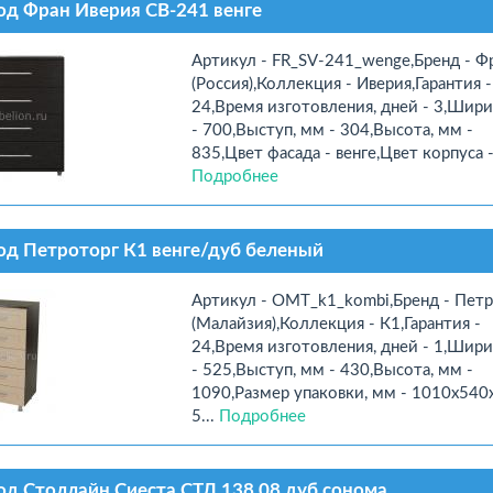
д Фран Иверия СВ-241 венге
Артикул - FR_SV-241_wenge,Бренд - Ф
(Россия),Коллекция - Иверия,Гарантия -
24,Время изготовления, дней - 3,Шири
- 700,Выступ, мм - 304,Высота, мм -
835,Цвет фасада - венге,Цвет корпуса - 
Подробнее
д Петроторг К1 венге/дуб беленый
Артикул - OMT_k1_kombi,Бренд - Пет
(Малайзия),Коллекция - К1,Гарантия -
24,Время изготовления, дней - 1,Шири
- 525,Выступ, мм - 430,Высота, мм -
1090,Размер упаковки, мм - 1010x540
5...
Подробнее
д Столлайн Сиеста СТЛ.138.08 дуб сонома