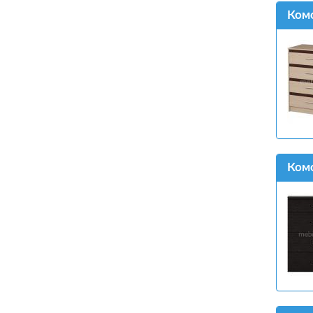
Комо
Ком