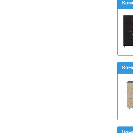
Комо
Комо
Комо