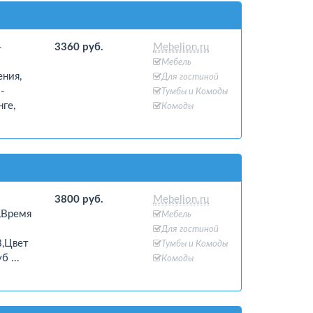
-
3360 руб.
Mebelion.ru
Мебель
ения,
Для гостиной
-
Тумбы и Комоды
нге,
Комоды
3800 руб.
Mebelion.ru
4,Время
Мебель
Для гостиной
8,Цвет
Тумбы и Комоды
 ...
Комоды