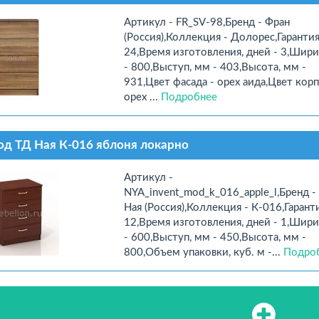
Артикул - FR_SV-98,Бренд - Фран
(Россия),Коллекция - Долорес,Гарантия
24,Время изготовления, дней - 3,Шири
- 800,Выступ, мм - 403,Высота, мм -
931,Цвет фасада - орех аида,Цвет корп
орех ...
Подробнее
д ТД Ная К-016 яблоня локарно
Артикул -
NYA_invent_mod_k_016_apple_l,Бренд -
Ная (Россия),Коллекция - К-016,Гаранти
12,Время изготовления, дней - 1,Шири
- 600,Выступ, мм - 450,Высота, мм -
800,Объем упаковки, куб. м -...
Подро