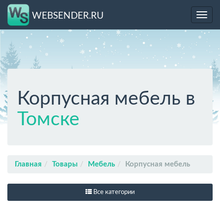
WEBSENDER.RU
Toggl
navig
Корпусная мебель в
Томске
Главная
Товары
Мебель
Корпусная мебель
Все категории