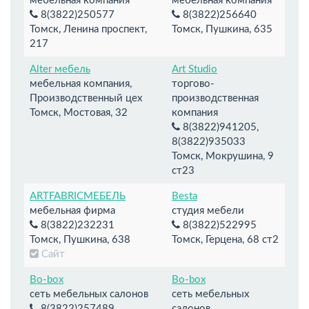
мебельная компания
мебельная компания
8(3822)250577
8(3822)256640
Томск, Ленина проспект,
Томск, Пушкина, 635
217
Alter мебель
Art Studio
мебельная компания,
торгово-
Производственный цех
производственная
Томск, Мостовая, 32
компания
8(3822)941205,
8(3822)935033
Томск, Мокрушина, 9
ст23
ARTFABRICМЕБЕЛЬ
Besta
мебельная фирма
студия мебели
8(3822)232231
8(3822)522995
Томск, Пушкина, 638
Томск, Герцена, 68 ст2
Сайт
Bo-box
Bo-box
сеть мебельных салонов
сеть мебельных
8(3822)257489,
салонов