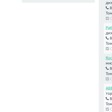
диз
8
Том
Pat
диз
8
Том
Roc
мно
8
Том
АВ
тор
8
Том