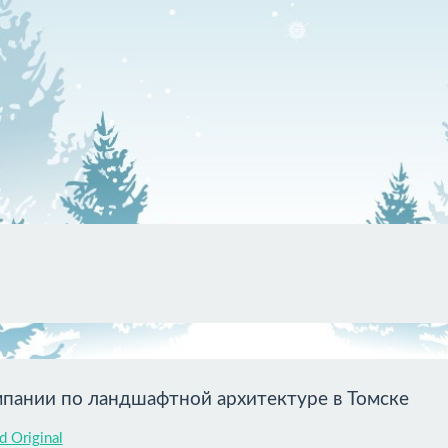
пании по ландшафтной архитектуре в Томске
d Original