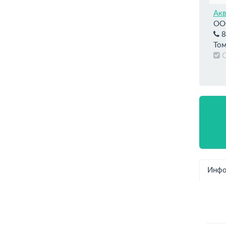
Ак
ОО
8
Том
Инфо