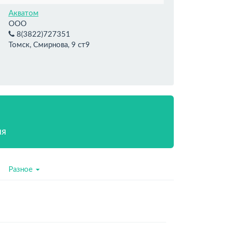
Акватом
ООО
8(3822)727351
Томск, Смирнова, 9 ст9
ия
Разное