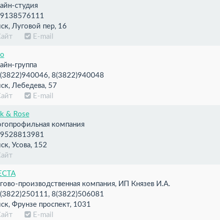
айн-студия
9138576111
ск, Луговой пер, 16
Сайт
E-mail
io
айн-группа
(3822)940046, 8(3822)940048
ск, Лебедева, 57
Сайт
E-mail
k & Rose
гопрофильная компания
9528813981
ск, Усова, 152
Сайт
ЕСТА
гово-производственная компания, ИП Князев И.А.
(3822)250111, 8(3822)506081
ск, Фрунзе проспект, 1031
Сайт
E-mail