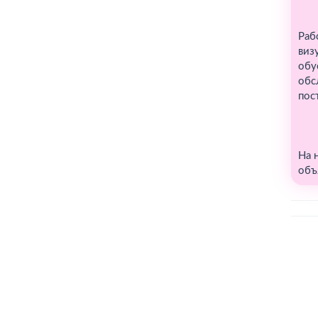
Раб
виз
обу
обс
пос
На 
объ