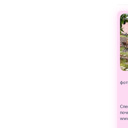
фот
Спе
поч
www