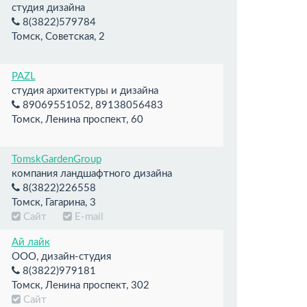
студия дизайна
8(3822)579784
Томск, Советская, 2
PAZL
студия архитектуры и дизайна
89069551052, 89138056483
Томск, Ленина проспект, 60
TomskGardenGroup
компания ландшафтного дизайна
8(3822)226558
Томск, Гагарина, 3
Сайт
E-mail
Ай лайк
ООО, дизайн-студия
8(3822)979181
Томск, Ленина проспект, 302
Сайт