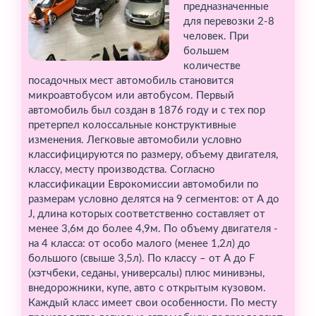
предназначенные
для перевозки 2-8
человек. При
большем
количестве
посадочных мест автомобиль становится
микроавтобусом или автобусом. Первый
автомобиль был создан в 1876 году и с тех пор
претерпел колоссальные конструктивные
изменения. Легковые автомобили условно
классифицируются по размеру, объему двигателя,
классу, месту производства. Согласно
классификации Еврокомиссии автомобили по
размерам условно делятся на 9 сегментов: от А до
J, длина которых соответственно составляет от
менее 3,6м до более 4,9м. По объему двигателя -
на 4 класса: от особо малого (менее 1,2л) до
большого (свыше 3,5л). По классу – от А до F
(хэтчбеки, седаны, универсалы) плюс минивэны,
внедорожники, купе, авто с открытым кузовом.
Каждый класс имеет свои особенности. По месту