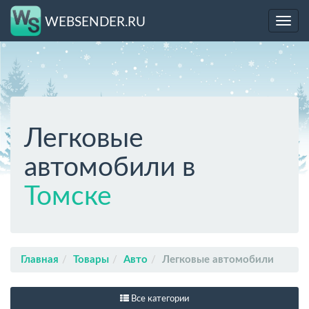
WEBSENDER.RU
Toggl
navig
Легковые
автомобили в
Томске
Главная
Товары
Авто
Легковые автомобили
Все категории