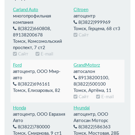
Carland Auto
Citroen
многопрофильная
автоцентр
компания
8(3822)999969
8(3822)660808,
Томск, Герцена, 68 ст3
89138200678
Сайт
Томск, Комсомольский
проспект, 7 ст2
Сайт
E-mail
Ford
GrandMotorz
автоцентр, ООО Ммр-
автосалон
авто
89138200100,
8(3822)696161
8(3822)500100
Томск, Елизаровых, 82
Томск, Артёма, 11
Сайт
E-mail
Honda
Hyundai
автоцентр, ООО Евразия
автоцентр, ООО
Авто
Автосан Моторс
8(3822)780000
8(3822)586363
Томск, Смирнова, 9 ст1
Томск, Мостовая, 28Б