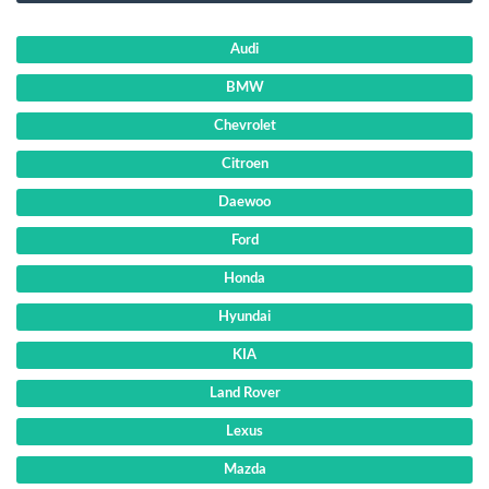
Audi
BMW
Chevrolet
Citroen
Daewoo
Ford
Honda
Hyundai
KIA
Land Rover
Lexus
Mazda