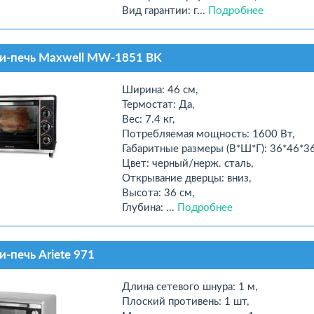
Вид гарантии: г...
Подробнее
и-печь Maxwell MW-1851 BK
Ширина: 46 см,
Термостат: Да,
Вес: 7.4 кг,
Потребляемая мощность: 1600 Вт,
Габаритные размеры (В*Ш*Г): 36*46*36
Цвет: черный/нерж. сталь,
Открывание дверцы: вниз,
Высота: 36 см,
Глубина: ...
Подробнее
-печь Ariete 971
Длина сетевого шнура: 1 м,
Плоский противень: 1 шт,