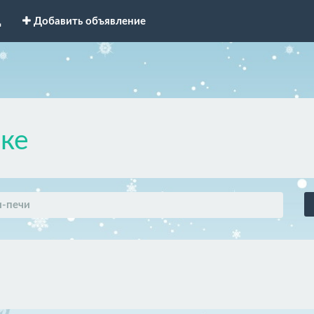
д
Добавить объявление
ке
-печи