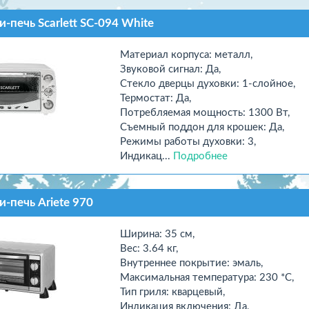
-печь Scarlett SC-094 White
Материал корпуса: металл,
Звуковой сигнал: Да,
Стекло дверцы духовки: 1-слойное,
Термостат: Да,
Потребляемая мощность: 1300 Вт,
Съемный поддон для крошек: Да,
Режимы работы духовки: 3,
Индикац...
Подробнее
-печь Ariete 970
Ширина: 35 см,
Вес: 3.64 кг,
Внутреннее покрытие: эмаль,
Максимальная температура: 230 *С,
Тип гриля: кварцевый,
Индикация включения: Да,