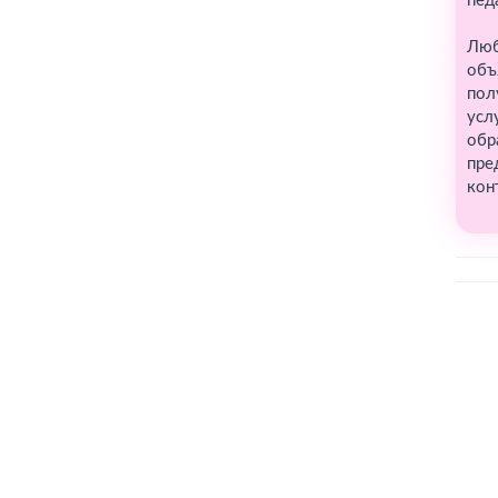
пед
Люб
объ
пол
усл
обр
пре
кон