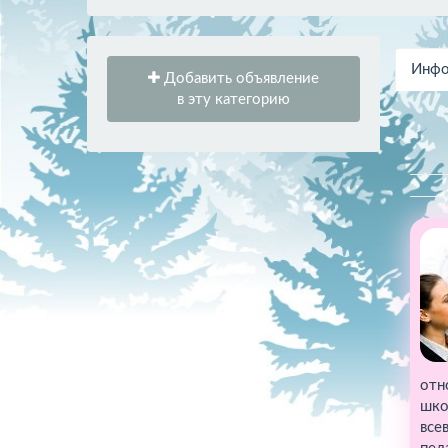
Инфо
Добавить объявление
в эту категорию
отн
шко
все