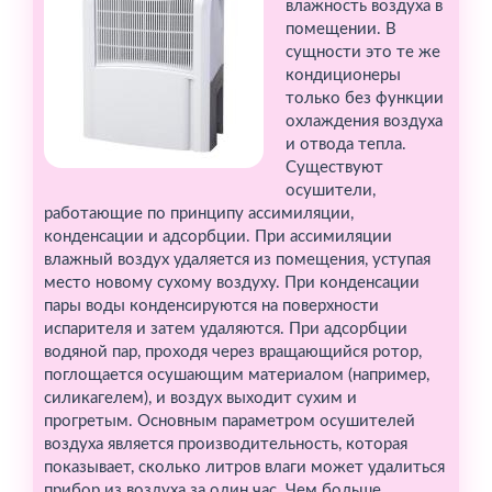
влажность воздуха в
помещении. В
сущности это те же
кондиционеры
только без функции
охлаждения воздуха
и отвода тепла.
Существуют
осушители,
работающие по принципу ассимиляции,
конденсации и адсорбции. При ассимиляции
влажный воздух удаляется из помещения, уступая
место новому сухому воздуху. При конденсации
пары воды конденсируются на поверхности
испарителя и затем удаляются. При адсорбции
водяной пар, проходя через вращающийся ротор,
поглощается осушающим материалом (например,
силикагелем), и воздух выходит сухим и
прогретым. Основным параметром осушителей
воздуха является производительность, которая
показывает, сколько литров влаги может удалиться
прибор из воздуха за один час. Чем больше