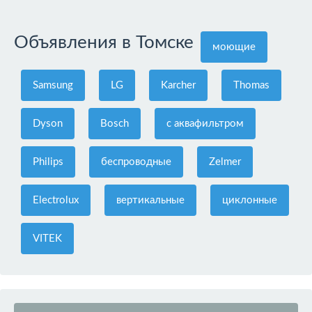
Объявления в Томске
моющие
Samsung
LG
Karcher
Thomas
Dyson
Bosch
с аквафильтром
Philips
беспроводные
Zelmer
Electrolux
вертикальные
циклонные
VITEK