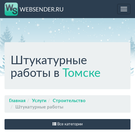
WEBSENDER.RU
Toggl
navig
Штукатурные
работы в
Томске
Главная
Услуги
Строительство
Штукатурные работы
Все категории