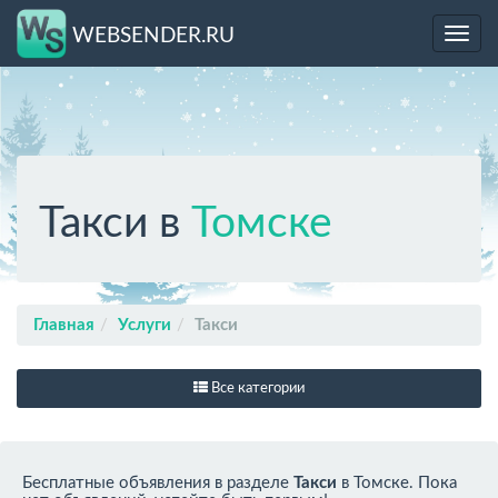
WEBSENDER.RU
Toggl
navig
Такси в
Томске
Главная
Услуги
Такси
Все категории
Бесплатные объявления в разделе
Такси
в Томске. Пока