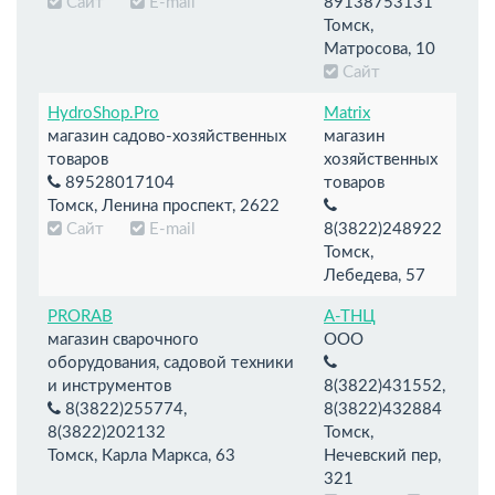
Сайт
E-mail
89138753131
Томск,
Матросова, 10
Сайт
HydroShop.Pro
Matrix
магазин садово-хозяйственных
магазин
товаров
хозяйственных
89528017104
товаров
Томск, Ленина проспект, 2622
Сайт
E-mail
8(3822)248922
Томск,
Лебедева, 57
PRORAB
А-ТНЦ
магазин сварочного
ООО
оборудования, садовой техники
и инструментов
8(3822)431552,
8(3822)255774,
8(3822)432884
8(3822)202132
Томск,
Томск, Карла Маркса, 63
Нечевский пер,
321