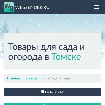
WEBSENDER.RU
Toggl
navig
Товары для сада и
огорода в
Томске
Главная
Товары
Товары для сада
Все категории