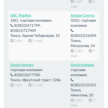
Сайт
E-
mail
АВС Фарбен
Альфа-Синтез
ЗАО, торговая компания
ООО, торговая
8(3822)471799,
компания
8(3822)727409
Томск, Героев Чубаровцев, 10
8(3822)556094
Сайт
E-mail
Томск,
Матросова, 10
Сайт
E-
mail
Бензотехника
Бензотехника
торговая компания
торговая
8(3822)677700
компания
Томск, Иркутский тракт, 128а
Сайт
E-mail
8(3822)535321
Томск,
Никитина, 20
Сайт
E-
mail