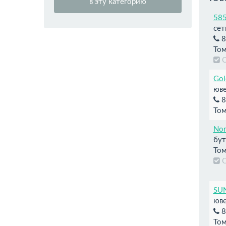
в эту категорию
58
сет
8
Том
Gol
юве
8
Том
Nom
бут
Том
SUN
юве
8
Том