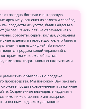
меют завидно богатую и интересную
ые древние украшения из золота и серебра,
как предметы искусства, были найдены в
т (более 5 тысяч лет) не отразился на их
лоны, браслеты, серьги, кольца, украшения
лирные изделия и многое другое, что было в
туальным и для наших дней. Во многих
я ведется продажа копий украшений с
ря которым мы можем любоваться
адимирская тиара, выполненная русскими
.
е разместить объявления о продаже
ого производства. Мы поможем Вам заказать
ы сможете продать современные и старинные
 сайте. Современные ювелирные изделия и
сравнимо ниже старинных антикварных
нным ценным подарком для многих