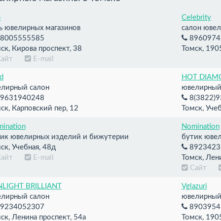
5
Celebrity
ь ювелирных магазинов
салон юве
8005555585
8960974
ск, Кирова проспект, 38
Томск, 1905
Сайт
E-mail
d
HOT DIAM
лирный салон
ювелирный
9631940248
8(3822)9
ск, Карповский пер, 12
Томск, Учеб
ination
Nomination
ик ювелирных изделий и бижутерии
бутик юве
ск, Учебная, 48д
8923423
Сайт
E-mail
Томск, Лен
Сайт
LIGHT BRILLIANT
Vglazuri
лирный салон
ювелирный 
9234052307
8903954
ск, Ленина проспект, 54а
Томск, 1905