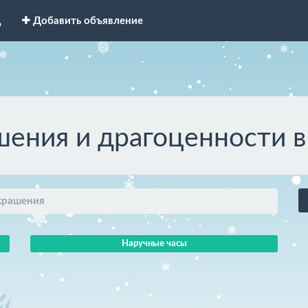
д
Добавить объявление
ения и драгоценности 
крашения
Наручные часы