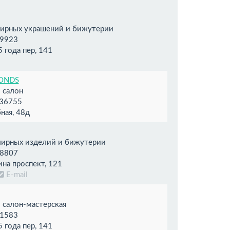
лирных украшений и бижутерии
9923
 года пер, 141
ONDS
 салон
36755
ная, 48д
лирных изделий и бижутерии
8807
ина проспект, 121
E-mail
салон-мастерская
1583
 года пер, 141