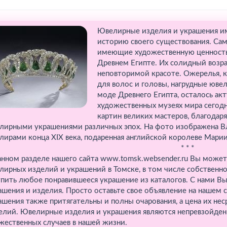
Ювелирные изделия и украшения и
историю своего существования. Сам
имеющие художественную ценность 
Древнем Египте. Их солидный возрас
неповторимой красоте. Ожерелья, ку
для волос и головы, нагрудные юве
моде Древнего Египта, осталось ак
художественных музеях мира сегодн
картин великих мастеров, благода
лирными украшениями различных эпох. На фото изображена Вл
лирами конца ХIХ века, подаренная английской королеве Марии
* * *
анном разделе нашего сайта www.tomsk.websender.ru Вы может
лирных изделий и украшений в Томске, в том числе собственн
упить любое понравившееся украшение из каталогов. С нами В
ашения и изделия. Просто оставьте свое объявление на нашем
ашения также притягательны и полны очарования, а цена их не
елий. Ювелирные изделия и украшения являются непревзойде
жественных случаев в нашей жизни.