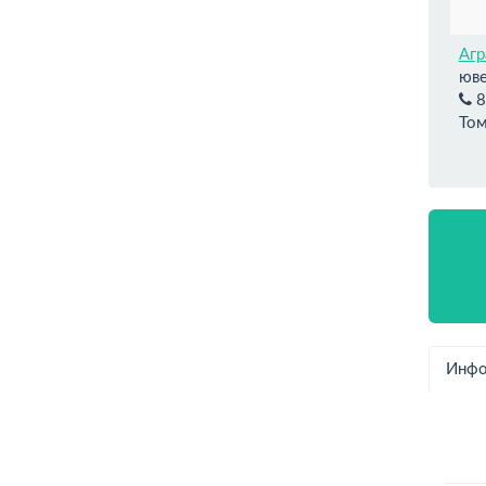
Агр
юве
8
Том
Инфо