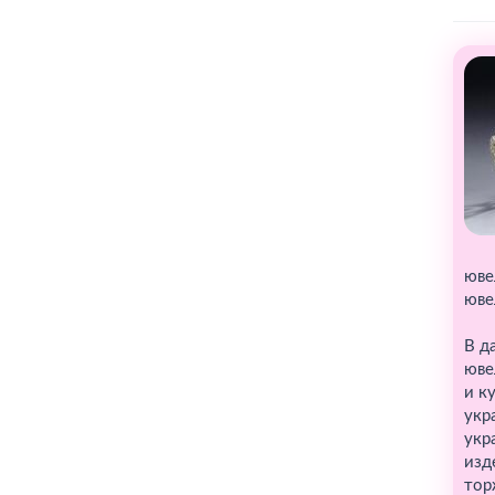
юве
юве
В д
юве
и к
укр
укр
изд
тор